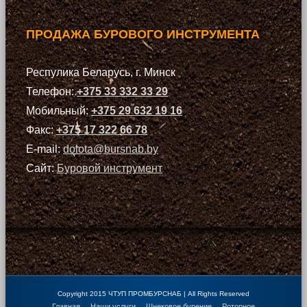
ПРОДАЖА БУРОВОГО ИНСТРУМЕНТА
Респулика Беларусь, г. Минск
Телефон:
+375 33 332 33 29
Мобильный:
+375 29 632 19 16
Факс:
+375 17 322 66 78
E-mail:
dolota@bursnab.by
Сайт:
Буровой инструмент
Copyright 2015 ЧТУП ПРОМБУРСНАБ | All Rights Reserved
Главная
Наши услуги
Шнековое бурение
Роторное