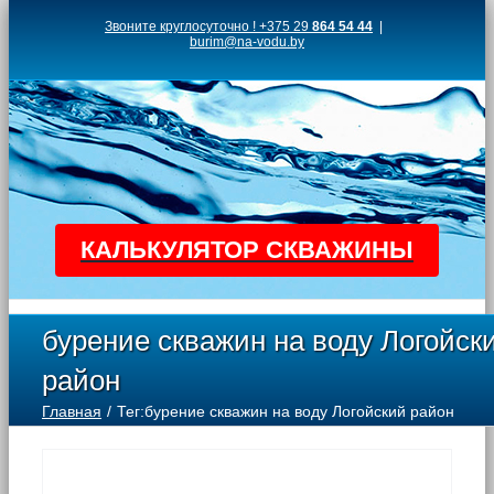
Skip
Звоните круглосуточно ! +375 29
864 54 44
|
burim@na-vodu.by
to
content
КАЛЬКУЛЯТОР СКВАЖИНЫ
бурение скважин на воду Логойск
район
Главная
Тег:
бурение скважин на воду Логойский район