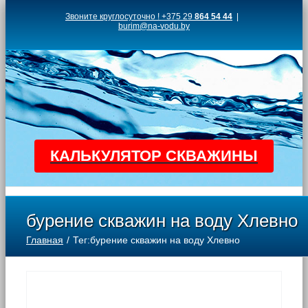
Skip
Звоните круглосуточно ! +375 29
864 54 44
|
burim@na-vodu.by
to
content
КАЛЬКУЛЯТОР СКВАЖИНЫ
бурение скважин на воду Хлевно
Главная
Тег:
бурение скважин на воду Хлевно