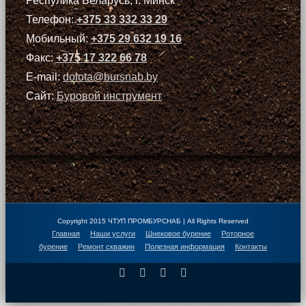
Респулика Беларусь, г. Минск
Телефон:
+375 33 332 33 29
Мобильный:
+375 29 632 19 16
Факс:
+375 17 322 66 78
E-mail:
dolota@bursnab.by
Сайт:
Буровой инструмент
Copyright 2015 ЧТУП ПРОМБУРСНАБ | All Rights Reserved
Главная
Наши услуги
Шнековое бурение
Роторное
бурение
Ремонт скважин
Полезная информация
Контакты
Facebook
X
Instagram
Pinterest