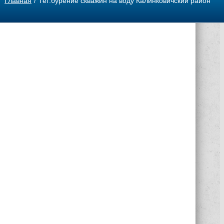
Главная
Тег:
бурение скважин на воду Калинковичский район