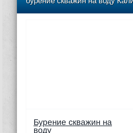
бурение скважин на воду Кал
оду
Бурение скважин на
воду