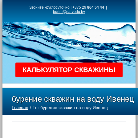
Skip
Звоните круглосуточно ! +375 29
864 54 44
|
burim@na-vodu.by
to
content
КАЛЬКУЛЯТОР СКВАЖИНЫ
бурение скважин на воду Ивенец
Главная
Тег:
бурение скважин на воду Ивенец