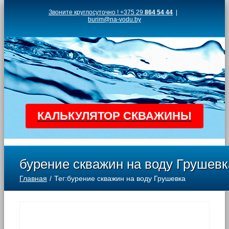
Skip
Звоните круглосуточно ! +375 29
864 54 44
|
burim@na-vodu.by
to
content
КАЛЬКУЛЯТОР СКВАЖИНЫ
бурение скважин на воду Грушевк
Главная
Тег:
бурение скважин на воду Грушевка