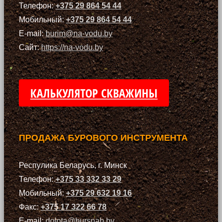
Телефон:
+375 29 864 54 44
Мобильный:
+375 29 864 54 44
E-mail:
burim@na-vodu.by
Сайт:
https://na-vodu.by
КАЛЬКУЛЯТОР СКВАЖИНЫ
ПРОДАЖА БУРОВОГО ИНСТРУМЕНТА
Респулика Беларусь, г. Минск
Телефон:
+375 33 332 33 29
Мобильный:
+375 29 632 19 16
Факс:
+375 17 322 66 78
E-mail:
dolota@bursnab.by