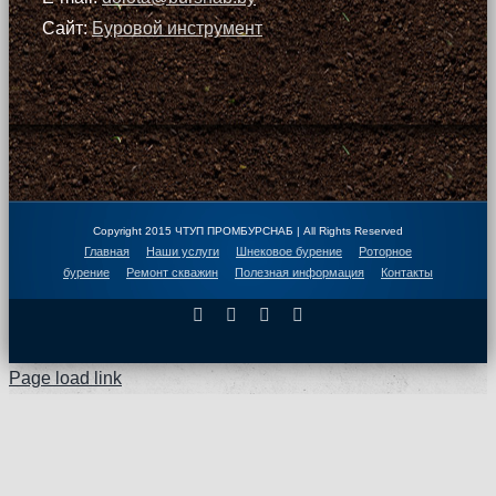
Сайт:
Буровой инструмент
Copyright 2015 ЧТУП ПРОМБУРСНАБ | All Rights Reserved
Главная
Наши услуги
Шнековое бурение
Роторное
бурение
Ремонт скважин
Полезная информация
Контакты
Facebook
X
Instagram
Pinterest
Page load link