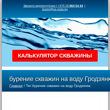
Skip
Звоните круглосуточно ! +375 29
864 54 44
|
burim@na-vodu.by
to
content
КАЛЬКУЛЯТОР СКВАЖИНЫ
бурение скважин на воду Гродзян
Главная
Тег:
бурение скважин на воду Гродзянка