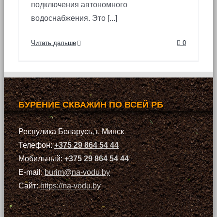
подключения автономного
водоснабжения. Это [...]
Читать дальше
0
БУРЕНИЕ СКВАЖИН ПО ВСЕЙ РБ
Респулика Беларусь, г. Минск
Телефон:
+375 29 864 54 44
Мобильный:
+375 29 864 54 44
E-mail:
burim@na-vodu.by
Сайт:
https://na-vodu.by