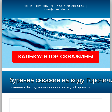
Skip
Звоните круглосуточно ! +375 29
864 54 44
|
burim@na-vodu.by
to
content
КАЛЬКУЛЯТОР СКВАЖИНЫ
бурение скважин на воду Горочич
Главная
Тег:
бурение скважин на воду Горочичи