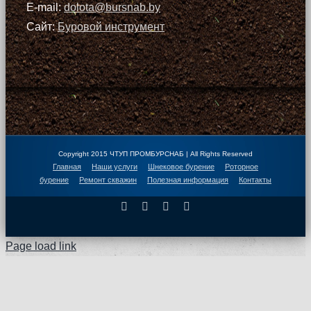
E-mail:
dolota@bursnab.by
Сайт:
Буровой инструмент
Copyright 2015 ЧТУП ПРОМБУРСНАБ | All Rights Reserved
Главная
Наши услуги
Шнековое бурение
Роторное
бурение
Ремонт скважин
Полезная информация
Контакты
Facebook
X
Instagram
Pinterest
Page load link