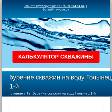
Skip
Звоните круглосуточно ! +375 29
864 54 44
|
burim@na-vodu.by
to
content
КАЛЬКУЛЯТОР СКВАЖИНЫ
бурение скважин на воду Голынец
1-й
Главная
Тег:
бурение скважин на воду Голынец 1-й