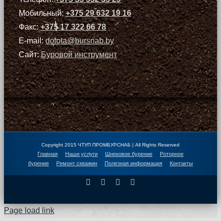
Мобильный:
+375 29 632 19 16
Факс:
+375 17 322 66 78
E-mail:
dolota@bursnab.by
Сайт:
Буровой инструмент
Copyright 2015 ЧТУП ПРОМБУРСНАБ | All Rights Reserved
Главная
Наши услуги
Шнековое бурение
Роторное
бурение
Ремонт скважин
Полезная информация
Контакты
Facebook
X
Instagram
Pinterest
Page load link