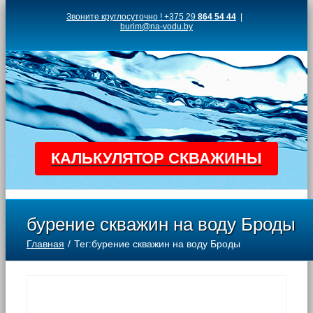
Skip
Звоните круглосуточно ! +375 29
864 54 44
|
burim@na-vodu.by
to
content
КАЛЬКУЛЯТОР СКВАЖИНЫ
бурение скважин на воду Броды
Главная
Тег:
бурение скважин на воду Броды