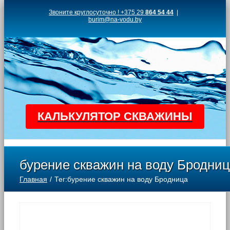
Skip
Звоните круглосуточно ! +375 29
864 54 44
|
burim@na-vodu.by
to
content
КАЛЬКУЛЯТОР СКВАЖИНЫ
бурение скважин на воду Бродни
Главная
Тег:
бурение скважин на воду Бродница