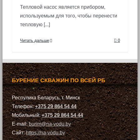
Тепловой насос является прибором,
используемым для того, чтобы перенести
тепловую [...]
Читать дальше
0
БУРЕНИЕ СКВАЖИН ПО ВСЕЙ РБ
Респулика Беларусь, г. Минск
Телефон:
+375 29 864 54 44
Мобильный:
+375 29 864 54 44
E-mail:
burim@na-vodu.by
Сайт:
https://na-vodu.by