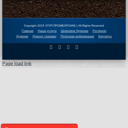
Copyright 2015 ЧТУП ПРОМБУРСНАБ | All Rights Reserved
Главная
Наши услуги
Шнековое бурение
Роторное
бурение
Ремонт скважин
Полезная информация
Контакты
Facebook
X
Instagram
Pinterest
Page load link