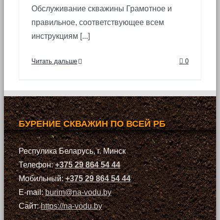
Обслуживание скважины Грамотное и
правильное, соответствующее всем
инструкциям [...]
Читать дальше
0
БУРЕНИЕ СКВАЖИН ПО ВСЕЙ РБ
Респулика Беларусь, г. Минск
Телефон:
+375 29 864 54 44
Мобильный:
+375 29 864 54 44
E-mail:
burim@na-vodu.by
Сайт:
https://na-vodu.by