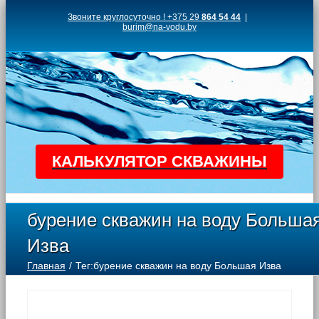
Skip
Звоните круглосуточно ! +375 29
864 54 44
|
burim@na-vodu.by
to
content
КАЛЬКУЛЯТОР СКВАЖИНЫ
бурение скважин на воду Больша
Изва
Главная
Тег:
бурение скважин на воду Большая Изва