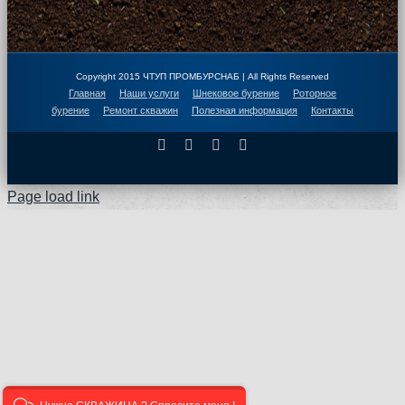
Copyright 2015 ЧТУП ПРОМБУРСНАБ | All Rights Reserved
Главная
Наши услуги
Шнековое бурение
Роторное
бурение
Ремонт скважин
Полезная информация
Контакты
Facebook
X
Instagram
Pinterest
Page load link