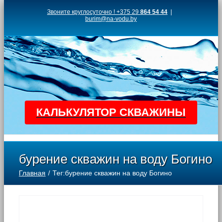
Skip
Звоните круглосуточно ! +375 29
864 54 44
|
burim@na-vodu.by
to
content
КАЛЬКУЛЯТОР СКВАЖИНЫ
бурение скважин на воду Богино
Главная
Тег:
бурение скважин на воду Богино