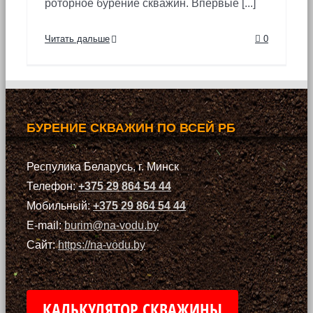
роторное бурение скважин. Впервые [...]
Читать дальше
0
БУРЕНИЕ СКВАЖИН ПО ВСЕЙ РБ
Респулика Беларусь, г. Минск
Телефон:
+375 29 864 54 44
Мобильный:
+375 29 864 54 44
E-mail:
burim@na-vodu.by
Сайт:
https://na-vodu.by
КАЛЬКУЛЯТОР СКВАЖИНЫ