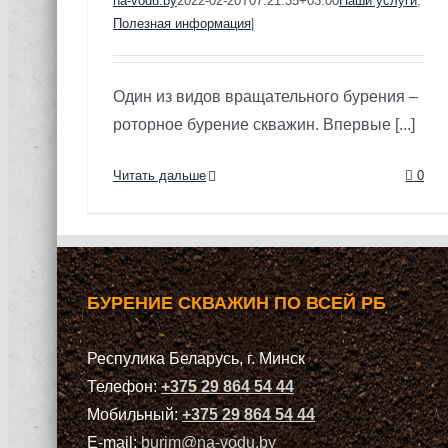
na-vodu.by
2022-02-20T07:21:35+03:00
Наши услуги
,
Полезная информация
|
Один из видов вращательного бурения –
роторное бурение скважин. Впервые [...]
Читать дальше
0
БУРЕНИЕ СКВАЖИН ПО ВСЕЙ РБ
Респулика Беларусь, г. Минск
Телефон:
+375 29 864 54 44
Мобильный:
+375 29 864 54 44
E-mail:
burim@na-vodu.by