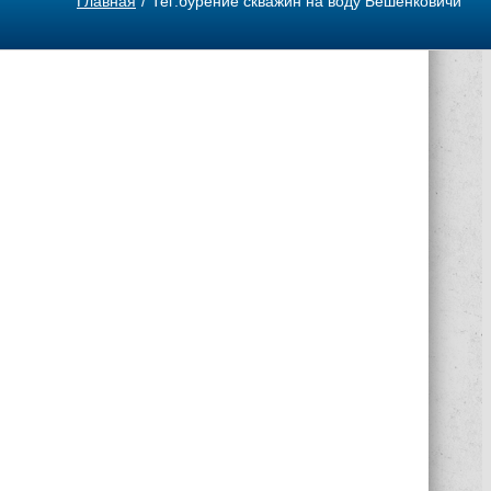
Главная
Тег:
бурение скважин на воду Бешенковичи