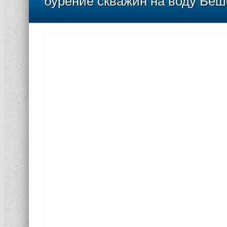
бурение скважин на воду Бе
ажин