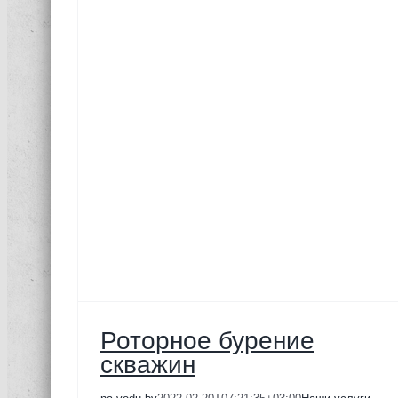
ция
Роторное бурение
скважин