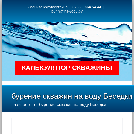
Skip
Звоните круглосуточно ! +375 29
864 54 44
|
burim@na-vodu.by
to
content
КАЛЬКУЛЯТОР СКВАЖИНЫ
бурение скважин на воду Беседки
Главная
Тег:
бурение скважин на воду Беседки