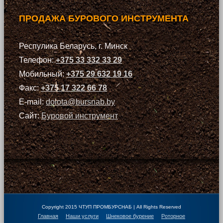
ПРОДАЖА БУРОВОГО ИНСТРУМЕНТА
Респулика Беларусь, г. Минск
Телефон:
+375 33 332 33 29
Мобильный:
+375 29 632 19 16
Факс:
+375 17 322 66 78
E-mail:
dolota@bursnab.by
Сайт:
Буровой инструмент
Copyright 2015 ЧТУП ПРОМБУРСНАБ | All Rights Reserved
Главная
Наши услуги
Шнековое бурение
Роторное