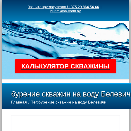
Skip
Звоните круглосуточно ! +375 29
864 54 44
|
burim@na-vodu.by
to
content
КАЛЬКУЛЯТОР СКВАЖИНЫ
бурение скважин на воду Белеви
Главная
Тег:
бурение скважин на воду Белевичи